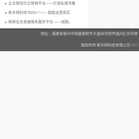
企业微信社交营销平台——打造私域流量
新东网科技“BOX+”—— 赋能运营商实
邮政会员发展维系服务平台 ——赋能、
地址：福建省福州市铜盘路软件大道89号软件园A区26号楼 电话：0591-
版权所有 新东网科技有限公司
闽IC